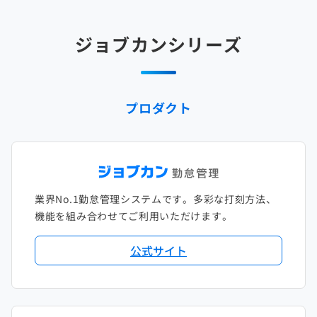
2025年2月
2024年3月
2023年4月
2022年5月
2021年6月
2020年7月
2019年8月
2018年9月
2017年10月
ジョブカンシリーズ
2025年1月
2024年2月
2023年3月
2022年4月
2021年5月
2020年6月
2019年7月
2018年8月
2017年9月
2024年1月
2023年2月
2022年3月
2021年4月
2020年5月
2019年6月
2018年7月
2017年8月
プロダクト
2023年1月
2022年2月
2021年3月
2020年4月
2019年5月
2018年6月
2017年7月
2022年1月
2021年2月
2020年3月
2019年4月
2018年5月
2017年6月
2021年1月
2020年2月
2019年3月
2018年4月
2017年5月
業界No.1勤怠管理システムです。多彩な打刻方法、
2020年1月
2019年2月
2018年3月
2017年4月
機能を組み合わせてご利用いただけます。
2018年2月
2017年2月
公式サイト
2018年1月