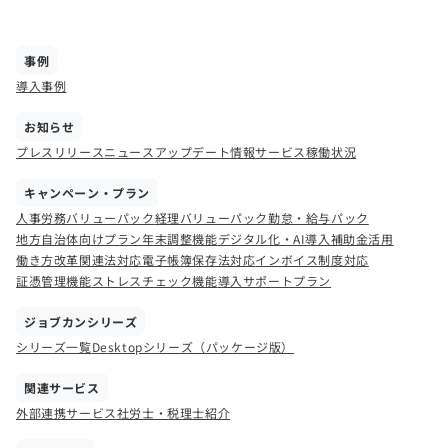
事例
導入事例
お知らせ
プレスリリース
ニュース
アップデート情報
サービス稼働状況
キャンペーン・プラン
人事労務バリューパック
経理バリューパック
勤怠・給与パック
地方自治体向けプラン
年末調整機能
デジタル化・AI導入補助金活用
働き方改革関連法対応
電子帳簿保存法対応
インボイス制度対応
証憑管理機能
ストレスチェック機能
導入サポートプラン
ジョブカンシリーズ
シリーズ一覧
Desktopシリーズ（パッケージ版）
関連サービス
外部連携サービス
社労士・税理士紹介