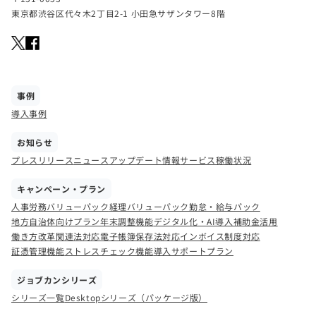
東京都渋谷区代々木2丁目2-1 小田急サザンタワー8階
事例
導入事例
お知らせ
プレスリリース
ニュース
アップデート情報
サービス稼働状況
キャンペーン・プラン
人事労務バリューパック
経理バリューパック
勤怠・給与パック
地方自治体向けプラン
年末調整機能
デジタル化・AI導入補助金活用
働き方改革関連法対応
電子帳簿保存法対応
インボイス制度対応
証憑管理機能
ストレスチェック機能
導入サポートプラン
ジョブカンシリーズ
シリーズ一覧
Desktopシリーズ（パッケージ版）