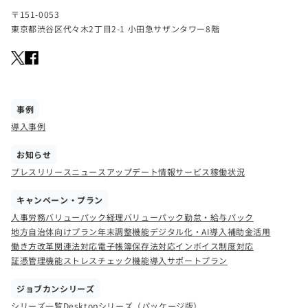
〒151-0053
東京都渋谷区代々木2丁目2-1 小田急サザンタワー8階
事例
導入事例
お知らせ
プレスリリース
ニュース
アップデート情報
サービス稼働状況
キャンペーン・プラン
人事労務バリューパック
経理バリューパック
勤怠・給与パック
地方自治体向けプラン
年末調整機能
デジタル化・AI導入補助金活用
働き方改革関連法対応
電子帳簿保存法対応
インボイス制度対応
証憑管理機能
ストレスチェック機能
導入サポートプラン
ジョブカンシリーズ
シリーズ一覧
Desktopシリーズ（パッケージ版）