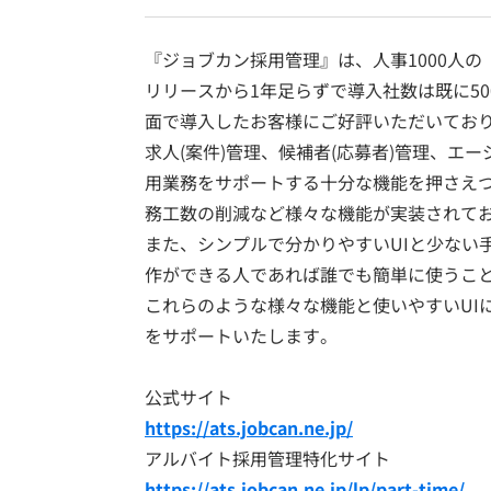
『ジョブカン採用管理』は、人事1000人
リリースから1年足らずで導入社数は既に5
面で導入したお客様にご好評いただいてお
求人(案件)管理、候補者(応募者)管理、エ
用業務をサポートする十分な機能を押さえ
務工数の削減など様々な機能が実装されて
また、シンプルで分かりやすいUIと少ない
作ができる人であれば誰でも簡単に使うこ
これらのような様々な機能と使いやすいUI
をサポートいたします。
公式サイト
https://ats.jobcan.ne.jp/
アルバイト採用管理特化サイト
https://ats.jobcan.ne.jp/lp/part-time/