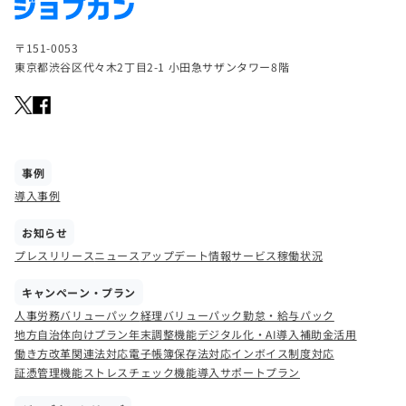
〒151-0053
東京都渋谷区代々木2丁目2-1 小田急サザンタワー8階
事例
導入事例
お知らせ
プレスリリース
ニュース
アップデート情報
サービス稼働状況
キャンペーン・プラン
人事労務バリューパック
経理バリューパック
勤怠・給与パック
地方自治体向けプラン
年末調整機能
デジタル化・AI導入補助金活用
働き方改革関連法対応
電子帳簿保存法対応
インボイス制度対応
証憑管理機能
ストレスチェック機能
導入サポートプラン