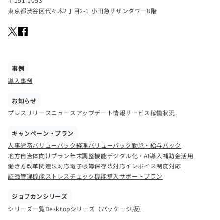
〒151-0053
東京都渋谷区代々木2丁目2-1 小田急サザンタワー8階
事例
導入事例
お知らせ
プレスリリース
ニュース
アップデート情報
サービス稼働状況
キャンペーン・プラン
人事労務バリューパック
経理バリューパック
勤怠・給与パック
地方自治体向けプラン
年末調整機能
デジタル化・AI導入補助金活用
働き方改革関連法対応
電子帳簿保存法対応
インボイス制度対応
証憑管理機能
ストレスチェック機能
導入サポートプラン
ジョブカンシリーズ
シリーズ一覧
Desktopシリーズ（パッケージ版）