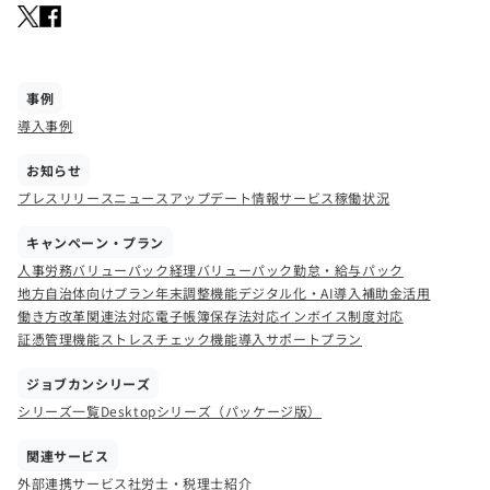
事例
導入事例
お知らせ
プレスリリース
ニュース
アップデート情報
サービス稼働状況
キャンペーン・プラン
人事労務バリューパック
経理バリューパック
勤怠・給与パック
地方自治体向けプラン
年末調整機能
デジタル化・AI導入補助金活用
働き方改革関連法対応
電子帳簿保存法対応
インボイス制度対応
証憑管理機能
ストレスチェック機能
導入サポートプラン
ジョブカンシリーズ
シリーズ一覧
Desktopシリーズ（パッケージ版）
関連サービス
外部連携サービス
社労士・税理士紹介