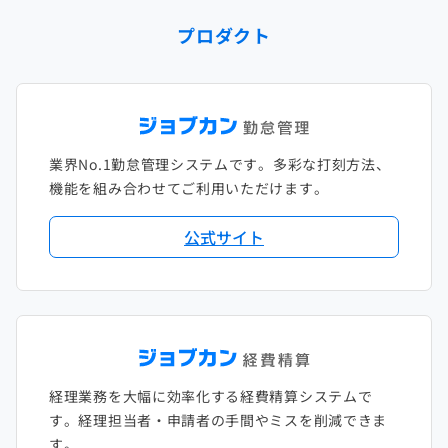
2024年1月
2023年2月
2022年3月
2021年4月
2020年5月
2019年6月
2018年7月
2017年8月
プロダクト
2023年1月
2022年2月
2021年3月
2020年4月
2019年5月
2018年6月
2017年7月
2022年1月
2021年2月
2020年3月
2019年4月
2018年5月
2017年6月
2021年1月
2020年2月
2019年3月
2018年4月
2017年5月
業界No.1勤怠管理システムです。多彩な打刻方法、
2020年1月
2019年2月
2018年3月
2017年4月
機能を組み合わせてご利用いただけます。
2018年2月
2017年2月
公式サイト
2018年1月
経理業務を大幅に効率化する経費精算システムで
す。経理担当者・申請者の手間やミスを削減できま
す。