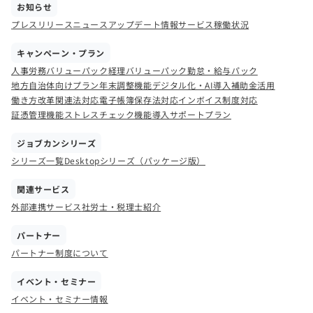
お知らせ
プレスリリース
ニュース
アップデート情報
サービス稼働状況
キャンペーン・プラン
人事労務バリューパック
経理バリューパック
勤怠・給与パック
地方自治体向けプラン
年末調整機能
デジタル化・AI導入補助金活用
働き方改革関連法対応
電子帳簿保存法対応
インボイス制度対応
証憑管理機能
ストレスチェック機能
導入サポートプラン
ジョブカンシリーズ
シリーズ一覧
Desktopシリーズ（パッケージ版）
関連サービス
外部連携サービス
社労士・税理士紹介
パートナー
パートナー制度について
イベント・セミナー
イベント・セミナー情報