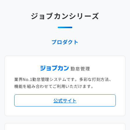
2025年2月
2024年3月
2023年4月
2022年5月
2021年6月
2020年7月
2019年8月
2018年9月
2017年10月
ジョブカンシリーズ
2025年1月
2024年2月
2023年3月
2022年4月
2021年5月
2020年6月
2019年7月
2018年8月
2017年9月
2024年1月
2023年2月
2022年3月
2021年4月
2020年5月
2019年6月
2018年7月
2017年8月
プロダクト
2023年1月
2022年2月
2021年3月
2020年4月
2019年5月
2018年6月
2017年7月
2022年1月
2021年2月
2020年3月
2019年4月
2018年5月
2017年6月
2021年1月
2020年2月
2019年3月
2018年4月
2017年5月
業界No.1勤怠管理システムです。多彩な打刻方法、
2020年1月
2019年2月
2018年3月
2017年4月
機能を組み合わせてご利用いただけます。
2018年2月
2017年2月
公式サイト
2018年1月