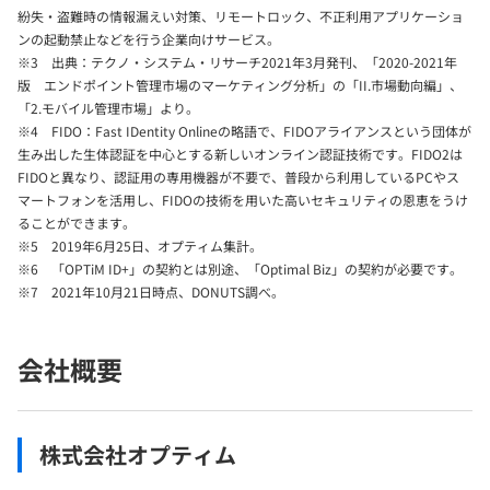
紛失・盗難時の情報漏えい対策、リモートロック、不正利用アプリケーショ
ンの起動禁止などを行う企業向けサービス。
※3 出典：テクノ・システム・リサーチ2021年3月発刊、「2020-2021年
版 エンドポイント管理市場のマーケティング分析」の「II.市場動向編」、
「2.モバイル管理市場」より。
※4 FIDO：Fast IDentity Onlineの略語で、FIDOアライアンスという団体が
生み出した生体認証を中心とする新しいオンライン認証技術です。FIDO2は
FIDOと異なり、認証用の専用機器が不要で、普段から利用しているPCやス
マートフォンを活用し、FIDOの技術を用いた高いセキュリティの恩恵をうけ
ることができます。
※5 2019年6月25日、オプティム集計。
※6 「OPTiM ID+」の契約とは別途、「Optimal Biz」の契約が必要です。
※7 2021年10月21日時点、DONUTS調べ。
会社概要
株式会社オプティム