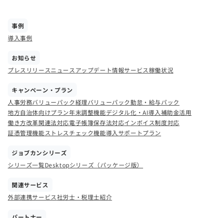
事例
導入事例
お知らせ
プレスリリース
ニュース
アップデート情報
サービス稼働状況
キャンペーン・プラン
人事労務バリューパック
経理バリューパック
勤怠・給与パック
地方自治体向けプラン
年末調整機能
デジタル化・AI導入補助金活用
働き方改革関連法対応
電子帳簿保存法対応
インボイス制度対応
証憑管理機能
ストレスチェック機能
導入サポートプラン
ジョブカンシリーズ
シリーズ一覧
Desktopシリーズ（パッケージ版）
関連サービス
外部連携サービス
社労士・税理士紹介
パートナー