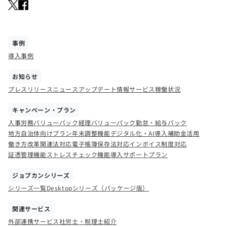
事例
導入事例
お知らせ
プレスリリース
ニュース
アップデート情報
サービス稼働状況
キャンペーン・プラン
人事労務バリューパック
経理バリューパック
勤怠・給与パック
地方自治体向けプラン
年末調整機能
デジタル化・AI導入補助金活用
働き方改革関連法対応
電子帳簿保存法対応
インボイス制度対応
証憑管理機能
ストレスチェック機能
導入サポートプラン
ジョブカンシリーズ
シリーズ一覧
Desktopシリーズ（パッケージ版）
関連サービス
外部連携サービス
社労士・税理士紹介