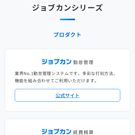
2025年2月
2024年3月
2023年4月
2022年5月
2021年6月
2020年7月
2019年8月
2018年9月
2017年10月
ジョブカンシリーズ
2025年1月
2024年2月
2023年3月
2022年4月
2021年5月
2020年6月
2019年7月
2018年8月
2017年9月
2024年1月
2023年2月
2022年3月
2021年4月
2020年5月
2019年6月
2018年7月
2017年8月
プロダクト
2023年1月
2022年2月
2021年3月
2020年4月
2019年5月
2018年6月
2017年7月
2022年1月
2021年2月
2020年3月
2019年4月
2018年5月
2017年6月
2021年1月
2020年2月
2019年3月
2018年4月
2017年5月
業界No.1勤怠管理システムです。多彩な打刻方法、
2020年1月
2019年2月
2018年3月
2017年4月
機能を組み合わせてご利用いただけます。
2018年2月
2017年2月
公式サイト
2018年1月