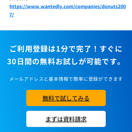
https://www.wantedly.com/companies/donuts200
7/
ご利用登録は1分で完了！すぐに
30日間の無料お試しが可能です。
メールアドレスと基本情報で簡単に登録ができます
無料で試してみる
まずは資料請求