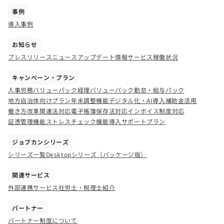
事例
導入事例
お知らせ
プレスリリース
ニュース
アップデート情報
サービス稼働状況
キャンペーン・プラン
人事労務バリューパック
経理バリューパック
勤怠・給与パック
地方自治体向けプラン
年末調整機能
デジタル化・AI導入補助金活用
働き方改革関連法対応
電子帳簿保存法対応
インボイス制度対応
証憑管理機能
ストレスチェック機能
導入サポートプラン
ジョブカンシリーズ
シリーズ一覧
Desktopシリーズ（パッケージ版）
関連サービス
外部連携サービス
社労士・税理士紹介
パートナー
パートナー制度について