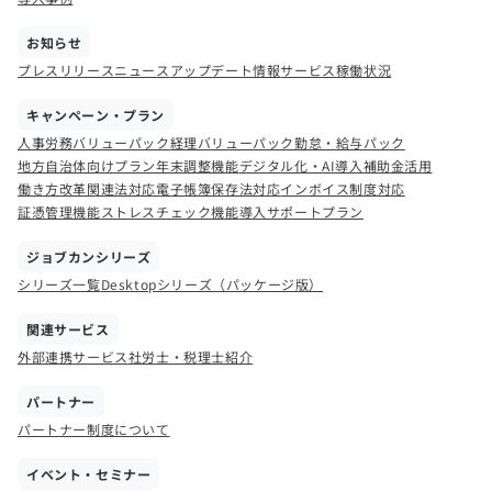
お知らせ
プレスリリース
ニュース
アップデート情報
サービス稼働状況
キャンペーン・プラン
人事労務バリューパック
経理バリューパック
勤怠・給与パック
地方自治体向けプラン
年末調整機能
デジタル化・AI導入補助金活用
働き方改革関連法対応
電子帳簿保存法対応
インボイス制度対応
証憑管理機能
ストレスチェック機能
導入サポートプラン
ジョブカンシリーズ
シリーズ一覧
Desktopシリーズ（パッケージ版）
関連サービス
外部連携サービス
社労士・税理士紹介
パートナー
パートナー制度について
イベント・セミナー