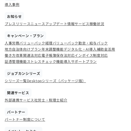
導入事例
お知らせ
プレスリリース
ニュース
アップデート情報
サービス稼働状況
キャンペーン・プラン
人事労務バリューパック
経理バリューパック
勤怠・給与パック
地方自治体向けプラン
年末調整機能
デジタル化・AI導入補助金活用
働き方改革関連法対応
電子帳簿保存法対応
インボイス制度対応
証憑管理機能
ストレスチェック機能
導入サポートプラン
ジョブカンシリーズ
シリーズ一覧
Desktopシリーズ（パッケージ版）
関連サービス
外部連携サービス
社労士・税理士紹介
パートナー
パートナー制度について