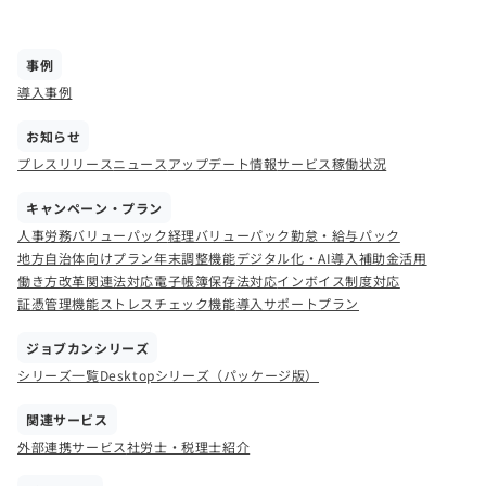
事例
導入事例
お知らせ
プレスリリース
ニュース
アップデート情報
サービス稼働状況
キャンペーン・プラン
人事労務バリューパック
経理バリューパック
勤怠・給与パック
地方自治体向けプラン
年末調整機能
デジタル化・AI導入補助金活用
働き方改革関連法対応
電子帳簿保存法対応
インボイス制度対応
証憑管理機能
ストレスチェック機能
導入サポートプラン
ジョブカンシリーズ
シリーズ一覧
Desktopシリーズ（パッケージ版）
関連サービス
外部連携サービス
社労士・税理士紹介