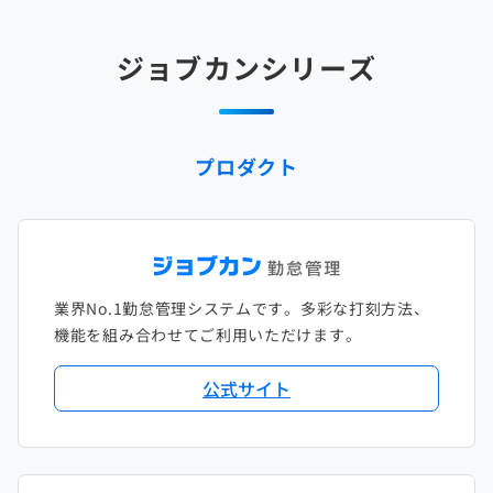
2025年2月
2024年3月
2023年4月
2022年5月
2021年6月
2020年7月
2019年8月
2018年9月
2017年10月
ジョブカンシリーズ
2025年1月
2024年2月
2023年3月
2022年4月
2021年5月
2020年6月
2019年7月
2018年8月
2017年9月
2024年1月
2023年2月
2022年3月
2021年4月
2020年5月
2019年6月
2018年7月
2017年8月
プロダクト
2023年1月
2022年2月
2021年3月
2020年4月
2019年5月
2018年6月
2017年7月
2022年1月
2021年2月
2020年3月
2019年4月
2018年5月
2017年6月
2021年1月
2020年2月
2019年3月
2018年4月
2017年5月
業界No.1勤怠管理システムです。多彩な打刻方法、
2020年1月
2019年2月
2018年3月
2017年4月
機能を組み合わせてご利用いただけます。
2018年2月
2017年2月
公式サイト
2018年1月