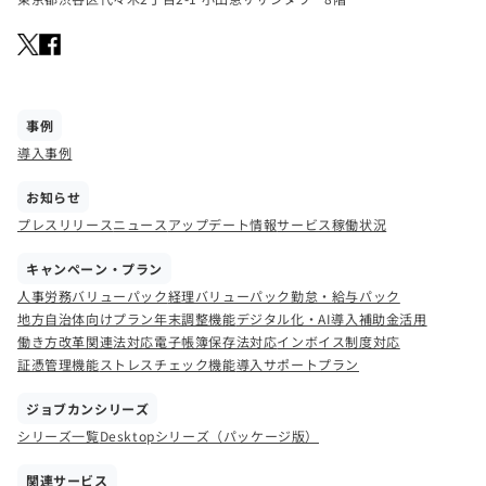
事例
導入事例
お知らせ
プレスリリース
ニュース
アップデート情報
サービス稼働状況
キャンペーン・プラン
人事労務バリューパック
経理バリューパック
勤怠・給与パック
地方自治体向けプラン
年末調整機能
デジタル化・AI導入補助金活用
働き方改革関連法対応
電子帳簿保存法対応
インボイス制度対応
証憑管理機能
ストレスチェック機能
導入サポートプラン
ジョブカンシリーズ
シリーズ一覧
Desktopシリーズ（パッケージ版）
関連サービス