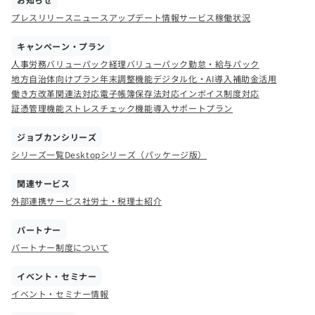
プレスリリース
ニュース
アップデート情報
サービス稼働状況
キャンペーン・プラン
人事労務バリューパック
経理バリューパック
勤怠・給与パック
地方自治体向けプラン
年末調整機能
デジタル化・AI導入補助金活用
働き方改革関連法対応
電子帳簿保存法対応
インボイス制度対応
証憑管理機能
ストレスチェック機能
導入サポートプラン
ジョブカンシリーズ
シリーズ一覧
Desktopシリーズ（パッケージ版）
関連サービス
外部連携サービス
社労士・税理士紹介
パートナー
パートナー制度について
イベント・セミナー
イベント・セミナー情報