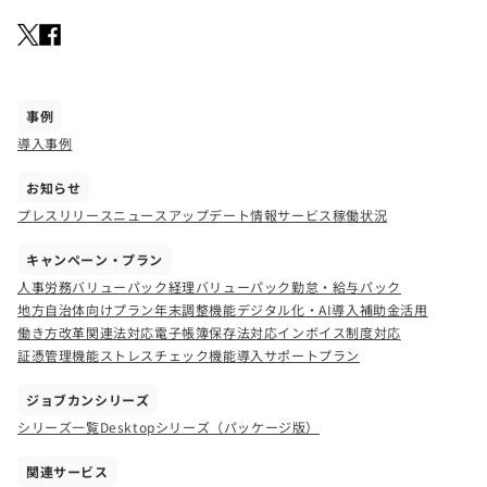
事例
導入事例
お知らせ
プレスリリース
ニュース
アップデート情報
サービス稼働状況
キャンペーン・プラン
人事労務バリューパック
経理バリューパック
勤怠・給与パック
地方自治体向けプラン
年末調整機能
デジタル化・AI導入補助金活用
働き方改革関連法対応
電子帳簿保存法対応
インボイス制度対応
証憑管理機能
ストレスチェック機能
導入サポートプラン
ジョブカンシリーズ
シリーズ一覧
Desktopシリーズ（パッケージ版）
関連サービス