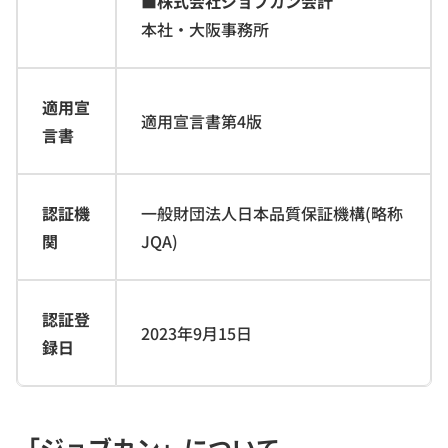
■株式会社ジョブカン会計
本社・大阪事務所
適用宣
適用宣言書第4版
言書
認証機
一般財団法人日本品質保証機構(略称
関
JQA)
認証登
2023年9月15日
録日
「ジョブカン」について