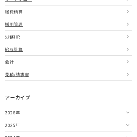
経費精算
採用管理
労務HR
給与計算
会計
見積/請求書
アーカイブ
2026年
2025年
2026年8月