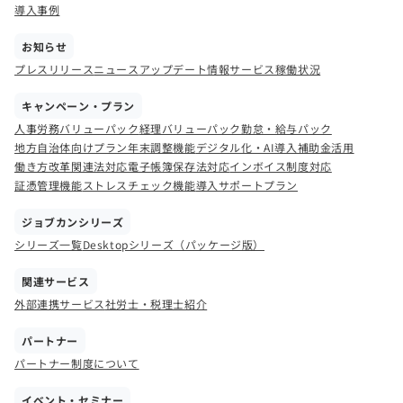
導入事例
お知らせ
プレスリリース
ニュース
アップデート情報
サービス稼働状況
キャンペーン・プラン
人事労務バリューパック
経理バリューパック
勤怠・給与パック
地方自治体向けプラン
年末調整機能
デジタル化・AI導入補助金活用
働き方改革関連法対応
電子帳簿保存法対応
インボイス制度対応
証憑管理機能
ストレスチェック機能
導入サポートプラン
ジョブカンシリーズ
シリーズ一覧
Desktopシリーズ（パッケージ版）
関連サービス
外部連携サービス
社労士・税理士紹介
パートナー
パートナー制度について
イベント・セミナー