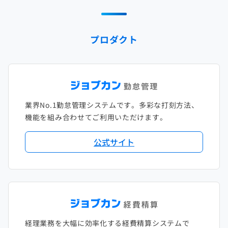
2025年1月
2024年2月
2023年3月
2022年4月
2021年5月
2020年6月
2019年7月
2018年8月
2017年9月
2024年1月
2023年2月
2022年3月
2021年4月
2020年5月
2019年6月
2018年7月
2017年8月
プロダクト
2023年1月
2022年2月
2021年3月
2020年4月
2019年5月
2018年6月
2017年7月
2022年1月
2021年2月
2020年3月
2019年4月
2018年5月
2017年6月
2021年1月
2020年2月
2019年3月
2018年4月
2017年5月
業界No.1勤怠管理システムです。多彩な打刻方法、
2020年1月
2019年2月
2018年3月
2017年4月
機能を組み合わせてご利用いただけます。
2018年2月
2017年2月
公式サイト
2018年1月
経理業務を大幅に効率化する経費精算システムで