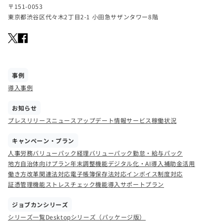
〒151-0053
東京都渋谷区代々木2丁目2-1 小田急サザンタワー8階
事例
導入事例
お知らせ
プレスリリース
ニュース
アップデート情報
サービス稼働状況
キャンペーン・プラン
人事労務バリューパック
経理バリューパック
勤怠・給与パック
地方自治体向けプラン
年末調整機能
デジタル化・AI導入補助金活用
働き方改革関連法対応
電子帳簿保存法対応
インボイス制度対応
証憑管理機能
ストレスチェック機能
導入サポートプラン
ジョブカンシリーズ
シリーズ一覧
Desktopシリーズ（パッケージ版）