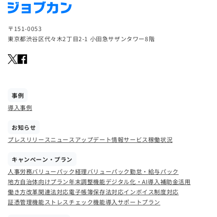
〒151-0053
東京都渋谷区代々木2丁目2-1 小田急サザンタワー8階
事例
導入事例
お知らせ
プレスリリース
ニュース
アップデート情報
サービス稼働状況
キャンペーン・プラン
人事労務バリューパック
経理バリューパック
勤怠・給与パック
地方自治体向けプラン
年末調整機能
デジタル化・AI導入補助金活用
働き方改革関連法対応
電子帳簿保存法対応
インボイス制度対応
証憑管理機能
ストレスチェック機能
導入サポートプラン