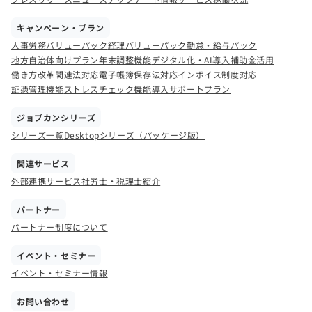
キャンペーン・プラン
人事労務バリューパック
経理バリューパック
勤怠・給与パック
地方自治体向けプラン
年末調整機能
デジタル化・AI導入補助金活用
働き方改革関連法対応
電子帳簿保存法対応
インボイス制度対応
証憑管理機能
ストレスチェック機能
導入サポートプラン
ジョブカンシリーズ
シリーズ一覧
Desktopシリーズ（パッケージ版）
関連サービス
外部連携サービス
社労士・税理士紹介
パートナー
パートナー制度について
イベント・セミナー
イベント・セミナー情報
お問い合わせ