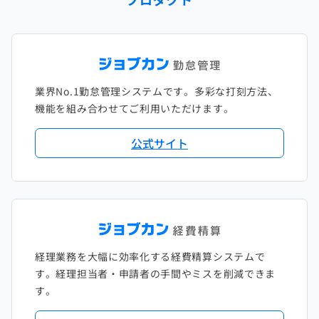
2023年1月
2022年2月
2021年3月
2020年4月
2019年5月
2018年6月
2017年7月
2022年1月
2021年2月
2020年3月
2019年4月
2018年5月
2017年6月
2021年1月
2020年2月
2019年3月
2018年4月
2017年5月
業界No.1勤怠管理システムです。多彩な打刻方法、
2020年1月
2019年2月
2018年3月
2017年4月
機能を組み合わせてご利用いただけます。
2018年2月
2017年2月
公式サイト
2018年1月
経理業務を大幅に効率化する経費精算システムで
す。経理担当者・申請者の手間やミスを削減できま
す。