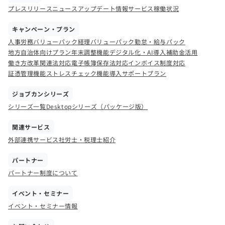
プレスリリース
ニュース
アップデート情報
サービス稼働状況
キャンペーン・プラン
人事労務バリューパック
経理バリューパック
勤怠・給与パック
地方自治体向けプラン
年末調整機能
デジタル化・AI導入補助金活用
働き方改革関連法対応
電子帳簿保存法対応
インボイス制度対応
証憑管理機能
ストレスチェック機能
導入サポートプラン
ジョブカンシリーズ
シリーズ一覧
Desktopシリーズ（パッケージ版）
関連サービス
外部連携サービス
社労士・税理士紹介
パートナー
パートナー制度について
イベント・セミナー
イベント・セミナー情報