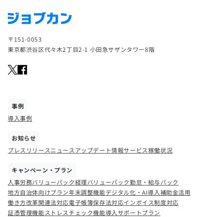
〒151-0053
東京都渋谷区代々木2丁目2-1 小田急サザンタワー8階
事例
導入事例
お知らせ
プレスリリース
ニュース
アップデート情報
サービス稼働状況
キャンペーン・プラン
人事労務バリューパック
経理バリューパック
勤怠・給与パック
地方自治体向けプラン
年末調整機能
デジタル化・AI導入補助金活用
働き方改革関連法対応
電子帳簿保存法対応
インボイス制度対応
証憑管理機能
ストレスチェック機能
導入サポートプラン