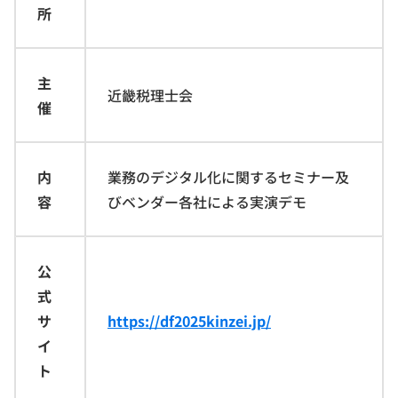
所
主
近畿税理士会
催
内
業務のデジタル化に関するセミナー及
容
びベンダー各社による実演デモ
公
式
サ
https://df2025kinzei.jp/
イ
ト