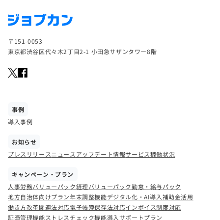
〒151-0053
東京都渋谷区代々木2丁目2-1 小田急サザンタワー8階
事例
導入事例
お知らせ
プレスリリース
ニュース
アップデート情報
サービス稼働状況
キャンペーン・プラン
人事労務バリューパック
経理バリューパック
勤怠・給与パック
地方自治体向けプラン
年末調整機能
デジタル化・AI導入補助金活用
働き方改革関連法対応
電子帳簿保存法対応
インボイス制度対応
証憑管理機能
ストレスチェック機能
導入サポートプラン