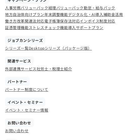
人事労務バリューパック
経理バリューパック
勤怠・給与パック
地方自治体向けプラン
年末調整機能
デジタル化・AI導入補助金活用
働き方改革関連法対応
電子帳簿保存法対応
インボイス制度対応
証憑管理機能
ストレスチェック機能
導入サポートプラン
ジョブカンシリーズ
シリーズ一覧
Desktopシリーズ（パッケージ版）
関連サービス
外部連携サービス
社労士・税理士紹介
パートナー
パートナー制度について
イベント・セミナー
イベント・セミナー情報
お問い合わせ
お問い合わせ