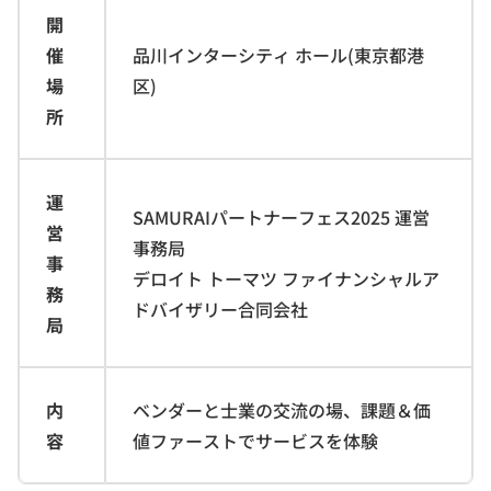
開
催
品川インターシティ ホール(東京都港
場
区)
所
運
SAMURAIパートナーフェス2025 運営
営
事務局
事
デロイト トーマツ ファイナンシャルア
務
ドバイザリー合同会社
局
内
ベンダーと士業の交流の場、課題＆価
容
値ファーストでサービスを体験