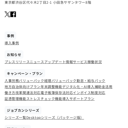
東京都渋谷区代々木2丁目2-1 小田急サザンタワー8階
事例
導入事例
お知らせ
プレスリリース
ニュース
アップデート情報
サービス稼働状況
キャンペーン・プラン
人事労務バリューパック
経理バリューパック
勤怠・給与パック
地方自治体向けプラン
年末調整機能
デジタル化・AI導入補助金活用
働き方改革関連法対応
電子帳簿保存法対応
インボイス制度対応
証憑管理機能
ストレスチェック機能
導入サポートプラン
ジョブカンシリーズ
シリーズ一覧
Desktopシリーズ（パッケージ版）