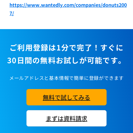
https://www.wantedly.com/companies/donuts200
7/
ご利用登録は1分で完了！すぐに
30日間の無料お試しが可能です。
メールアドレスと基本情報で簡単に登録ができます
無料で試してみる
まずは資料請求