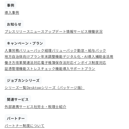
事例
導入事例
お知らせ
プレスリリース
ニュース
アップデート情報
サービス稼働状況
キャンペーン・プラン
人事労務バリューパック
経理バリューパック
勤怠・給与パック
地方自治体向けプラン
年末調整機能
デジタル化・AI導入補助金活用
働き方改革関連法対応
電子帳簿保存法対応
インボイス制度対応
証憑管理機能
ストレスチェック機能
導入サポートプラン
ジョブカンシリーズ
シリーズ一覧
Desktopシリーズ（パッケージ版）
関連サービス
外部連携サービス
社労士・税理士紹介
パートナー
パートナー制度について