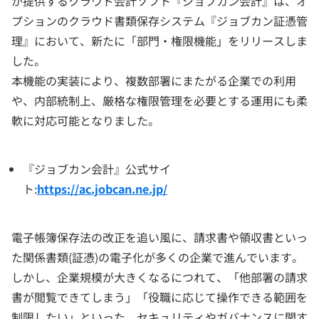
が提供するクラウド会計ソフト『ジョブカン会計』は、オ
プションのクラウド書類保存システム『ジョブカン証憑管
理』において、新たに「部門・権限機能」をリリースしま
した。
本機能の実装により、複数部署にまたがる企業での利用
や、内部統制上、厳格な権限管理を必要とする運用にも柔
軟に対応可能となりました。
『ジョブカン会計』公式サイ
ト:
https://ac.jobcan.ne.jp/
電子帳簿保存法の改正を追い風に、請求書や領収書といっ
た関係書類(証憑)の電子化が多くの企業で進んでいます。
しかし、企業規模が大きくなるにつれて、「他部署の請求
書が閲覧できてしまう」「役職に応じて操作できる範囲を
制限したい」といった、セキュリティやガバナンスに関す