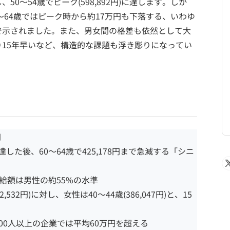
0～54歳でピーク(598,892円)に達します。しか
～64歳ではピーク時から約17万円も下落する、いわゆ
で示されました。また、男女間の格差も依然として大
15年早いなど、構造的な課題も浮き彫りになってい
円
クに達した後、60～64歳で425,178円まで急減する「シニ
支給額は男性の約55%の水準
532円)に対し、女性は40～44歳(386,047円)と、15
00人以上の企業では平均60万円を超える