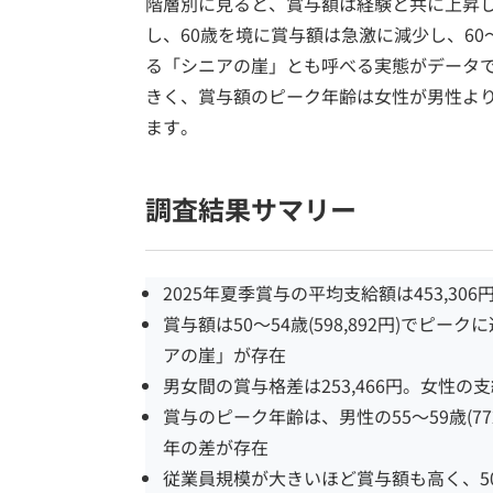
階層別に見ると、賞与額は経験と共に上昇し、5
し、60歳を境に賞与額は急激に減少し、60
る「シニアの崖」とも呼べる実態がデータ
きく、賞与額のピーク年齢は女性が男性より
ます。
調査結果サマリー
2025年夏季賞与の平均支給額は453,306
賞与額は50～54歳(598,892円)でピー
アの崖」が存在
男女間の賞与格差は253,466円。女性の
賞与のピーク年齢は、男性の55～59歳(772,
年の差が存在
従業員規模が大きいほど賞与額も高く、5