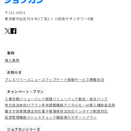
〒151-0053
東京都渋谷区代々木2丁目2-1 小田急サザンタワー8階
事例
導入事例
お知らせ
プレスリリース
ニュース
アップデート情報
サービス稼働状況
キャンペーン・プラン
人事労務バリューパック
経理バリューパック
勤怠・給与パック
地方自治体向けプラン
年末調整機能
デジタル化・AI導入補助金活用
働き方改革関連法対応
電子帳簿保存法対応
インボイス制度対応
証憑管理機能
ストレスチェック機能
導入サポートプラン
ジョブカンシリーズ