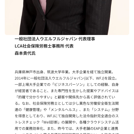
一般社団法人ウエルフルジャパン 代表理事
LCA社会保険労務士事務所 代表
森本貴代氏
兵庫県神戸市出身、筑波大学卒業。大手企業を経て独立開業。
2014年に一般社団法人ウエルフルジャパン(以下、WFJ)を設立。
一部上場大手企業での「ビジネスパーソン」としての経験、自身
が経営者であること、また専門性を生かした提案やアドバイスは
「的確で分かりやすい」と顧客や関係先から高く評価されてい
る。なお、社会保険労務士としては少し異色な労働安全衛生法関
連の「健康管理」や「メンタルヘルス」、また「システム」分野
を得意としており、WFJにて独自開発した法令指針完全適合のス
トレスチェック「Well診断」の展開や、各種クラウドシステム活
用での業務効率化、また、昨今では、大手老舗のEAP企業と連携