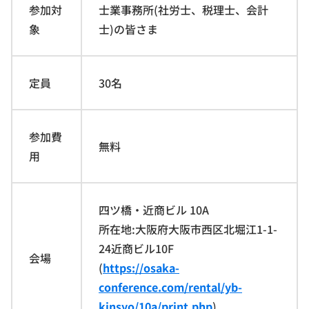
参加対
士業事務所(社労士、税理士、会計
象
士)の皆さま
定員
30名
参加費
無料
用
四ツ橋・近商ビル 10A
所在地:大阪府大阪市西区北堀江1-1-
24近商ビル10F
会場
(
https://osaka-
conference.com/rental/yb-
kinsyo/10a/print.php
)