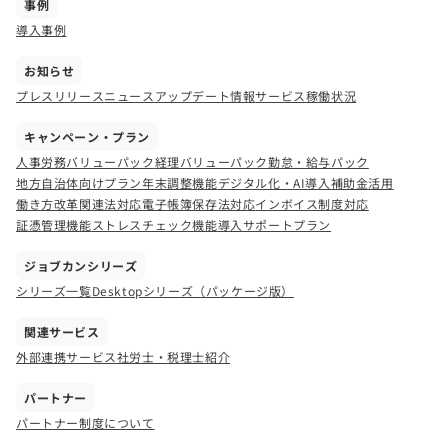
事例
導入事例
お知らせ
プレスリリース
ニュース
アップデート情報
サービス稼働状況
キャンペーン・プラン
人事労務バリューパック
経理バリューパック
勤怠・給与パック
地方自治体向けプラン
年末調整機能
デジタル化・AI導入補助金活用
働き方改革関連法対応
電子帳簿保存法対応
インボイス制度対応
証憑管理機能
ストレスチェック機能
導入サポートプラン
ジョブカンシリーズ
シリーズ一覧
Desktopシリーズ（パッケージ版）
関連サービス
外部連携サービス
社労士・税理士紹介
パートナー
パートナー制度について