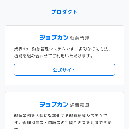
2024年1月
2023年2月
2022年3月
2021年4月
2020年5月
2019年6月
2018年7月
2017年8月
プロダクト
2023年1月
2022年2月
2021年3月
2020年4月
2019年5月
2018年6月
2017年7月
2022年1月
2021年2月
2020年3月
2019年4月
2018年5月
2017年6月
2021年1月
2020年2月
2019年3月
2018年4月
2017年5月
業界No.1勤怠管理システムです。多彩な打刻方法、
2020年1月
2019年2月
2018年3月
2017年4月
機能を組み合わせてご利用いただけます。
2018年2月
2017年2月
公式サイト
2018年1月
経理業務を大幅に効率化する経費精算システムで
す。経理担当者・申請者の手間やミスを削減できま