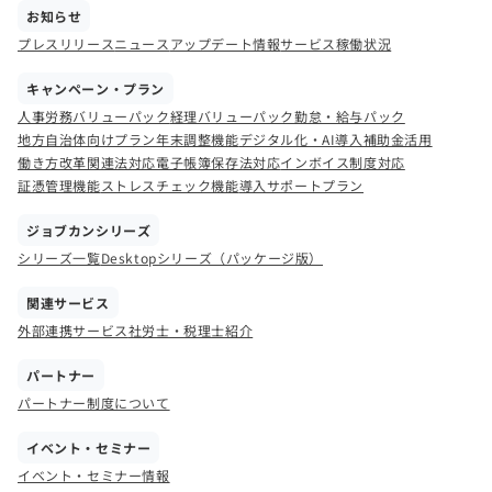
お知らせ
プレスリリース
ニュース
アップデート情報
サービス稼働状況
キャンペーン・プラン
人事労務バリューパック
経理バリューパック
勤怠・給与パック
地方自治体向けプラン
年末調整機能
デジタル化・AI導入補助金活用
働き方改革関連法対応
電子帳簿保存法対応
インボイス制度対応
証憑管理機能
ストレスチェック機能
導入サポートプラン
ジョブカンシリーズ
シリーズ一覧
Desktopシリーズ（パッケージ版）
関連サービス
外部連携サービス
社労士・税理士紹介
パートナー
パートナー制度について
イベント・セミナー
イベント・セミナー情報