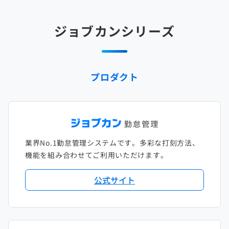
2025年2月
2024年3月
2023年4月
2022年5月
2021年6月
2020年7月
2019年8月
2018年9月
2017年10月
ジョブカンシリーズ
2025年1月
2024年2月
2023年3月
2022年4月
2021年5月
2020年6月
2019年7月
2018年8月
2017年9月
2024年1月
2023年2月
2022年3月
2021年4月
2020年5月
2019年6月
2018年7月
2017年8月
プロダクト
2023年1月
2022年2月
2021年3月
2020年4月
2019年5月
2018年6月
2017年7月
2022年1月
2021年2月
2020年3月
2019年4月
2018年5月
2017年6月
2021年1月
2020年2月
2019年3月
2018年4月
2017年5月
業界No.1勤怠管理システムです。多彩な打刻方法、
2020年1月
2019年2月
2018年3月
2017年4月
機能を組み合わせてご利用いただけます。
2018年2月
2017年2月
公式サイト
2018年1月