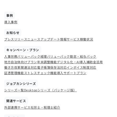
事例
導入事例
お知らせ
プレスリリース
ニュース
アップデート情報
サービス稼働状況
キャンペーン・プラン
人事労務バリューパック
経理バリューパック
勤怠・給与パック
地方自治体向けプラン
年末調整機能
デジタル化・AI導入補助金活用
働き方改革関連法対応
電子帳簿保存法対応
インボイス制度対応
証憑管理機能
ストレスチェック機能
導入サポートプラン
ジョブカンシリーズ
シリーズ一覧
Desktopシリーズ（パッケージ版）
関連サービス
外部連携サービス
社労士・税理士紹介