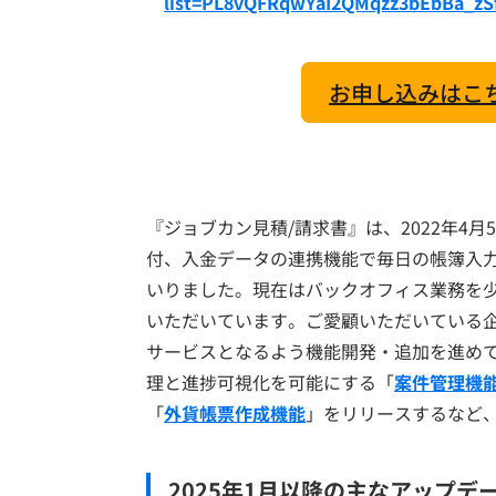
list=PL8vQFRqwYaI2QMqzz3bEbBa_zS
お申し込みはこ
『ジョブカン見積/請求書』は、2022年4
付、入金データの連携機能で毎日の帳簿入力
いりました。現在はバックオフィス業務を
いただいています。ご愛顧いただいている
サービスとなるよう機能開発・追加を進めて
理と進捗可視化を可能にする「
案件管理機
「
外貨帳票作成機能
」をリリースするなど
2025年1月以降の主なアップデ