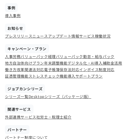
事例
導入事例
お知らせ
プレスリリース
ニュース
アップデート情報
サービス稼働状況
キャンペーン・プラン
人事労務バリューパック
経理バリューパック
勤怠・給与パック
地方自治体向けプラン
年末調整機能
デジタル化・AI導入補助金活用
働き方改革関連法対応
電子帳簿保存法対応
インボイス制度対応
証憑管理機能
ストレスチェック機能
導入サポートプラン
ジョブカンシリーズ
シリーズ一覧
Desktopシリーズ（パッケージ版）
関連サービス
外部連携サービス
社労士・税理士紹介
パートナー
パートナー制度について