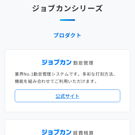
2025年2月
2024年3月
2023年4月
2022年5月
2021年6月
2020年7月
2019年8月
2018年9月
2017年10月
ジョブカンシリーズ
2025年1月
2024年2月
2023年3月
2022年4月
2021年5月
2020年6月
2019年7月
2018年8月
2017年9月
2024年1月
2023年2月
2022年3月
2021年4月
2020年5月
2019年6月
2018年7月
2017年8月
プロダクト
2023年1月
2022年2月
2021年3月
2020年4月
2019年5月
2018年6月
2017年7月
2022年1月
2021年2月
2020年3月
2019年4月
2018年5月
2017年6月
2021年1月
2020年2月
2019年3月
2018年4月
2017年5月
業界No.1勤怠管理システムです。多彩な打刻方法、
2020年1月
2019年2月
2018年3月
2017年4月
機能を組み合わせてご利用いただけます。
2018年2月
2017年2月
公式サイト
2018年1月