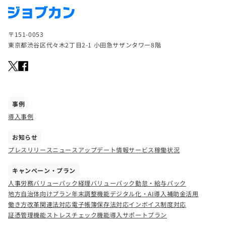
〒151-0053
東京都渋谷区代々木2丁目2-1 小田急サザンタワー8階
事例
導入事例
お知らせ
プレスリリース
ニュース
アップデート情報
サービス稼働状況
キャンペーン・プラン
人事労務バリューパック
経理バリューパック
勤怠・給与パック
地方自治体向けプラン
年末調整機能
デジタル化・AI導入補助金活用
働き方改革関連法対応
電子帳簿保存法対応
インボイス制度対応
証憑管理機能
ストレスチェック機能
導入サポートプラン