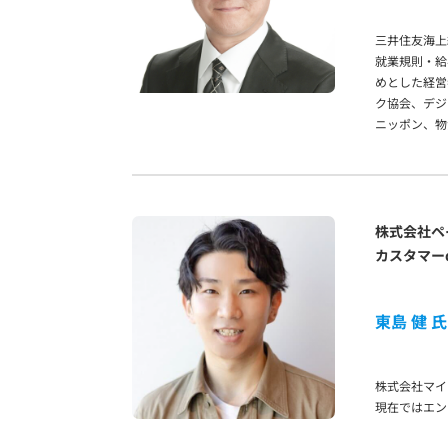
三井住友海上
就業規則・給
めとした経営
ク協会、デジ
ニッポン、物
株式会社ペ
カスタマーdiv
東島 健 氏
株式会社マイ
現在ではエン