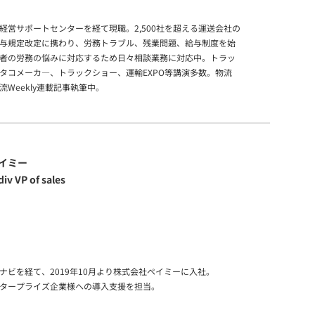
経営サポートセンターを経て現職。2,500社を超える運送会社の
与規定改定に携わり、労務トラブル、残業問題、給与制度を始
者の労務の悩みに対応するため日々相談業務に対応中。トラッ
タコメーカ―、トラックショー、運輸EXPO等講演多数。物流
流Weekly連載記事執筆中。
イミー
 VP of sales
ナビを経て、2019年10月より株式会社ペイミーに入社。
タープライズ企業様への導入支援を担当。