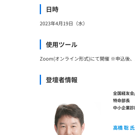
日時
2023年4月19日（水）
使用ツール
Zoom(オンライン形式)にて開催 ※申込
登壇者情報
全国経友会
特命部長
中小企業診
高橋 聡 氏