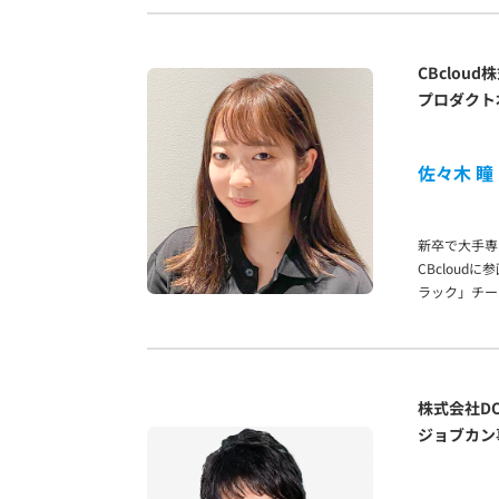
CBclou
プロダクト本
佐々木 瞳
新卒で大手専
CBcloud
ラック」チー
株式会社DO
ジョブカン