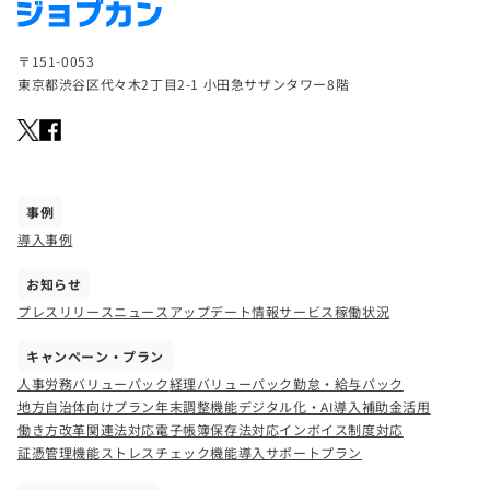
〒151-0053
東京都渋谷区代々木2丁目2-1 小田急サザンタワー8階
事例
導入事例
お知らせ
プレスリリース
ニュース
アップデート情報
サービス稼働状況
キャンペーン・プラン
人事労務バリューパック
経理バリューパック
勤怠・給与パック
地方自治体向けプラン
年末調整機能
デジタル化・AI導入補助金活用
働き方改革関連法対応
電子帳簿保存法対応
インボイス制度対応
証憑管理機能
ストレスチェック機能
導入サポートプラン