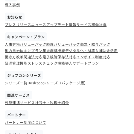
導入事例
お知らせ
プレスリリース
ニュース
アップデート情報
サービス稼働状況
キャンペーン・プラン
人事労務バリューパック
経理バリューパック
勤怠・給与パック
地方自治体向けプラン
年末調整機能
デジタル化・AI導入補助金活用
働き方改革関連法対応
電子帳簿保存法対応
インボイス制度対応
証憑管理機能
ストレスチェック機能
導入サポートプラン
ジョブカンシリーズ
シリーズ一覧
Desktopシリーズ（パッケージ版）
関連サービス
外部連携サービス
社労士・税理士紹介
パートナー
パートナー制度について