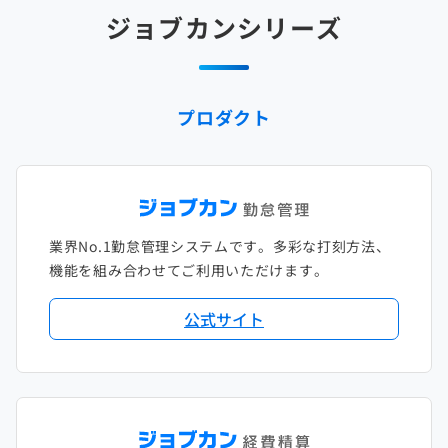
2025年2月
2024年3月
2023年4月
2022年5月
2021年6月
2020年7月
2019年8月
2018年9月
2017年10月
ジョブカンシリーズ
2025年1月
2024年2月
2023年3月
2022年4月
2021年5月
2020年6月
2019年7月
2018年8月
2017年9月
2024年1月
2023年2月
2022年3月
2021年4月
2020年5月
2019年6月
2018年7月
2017年8月
プロダクト
2023年1月
2022年2月
2021年3月
2020年4月
2019年5月
2018年6月
2017年7月
2022年1月
2021年2月
2020年3月
2019年4月
2018年5月
2017年6月
2021年1月
2020年2月
2019年3月
2018年4月
2017年5月
業界No.1勤怠管理システムです。多彩な打刻方法、
2020年1月
2019年2月
2018年3月
2017年4月
機能を組み合わせてご利用いただけます。
2018年2月
2017年2月
公式サイト
2018年1月