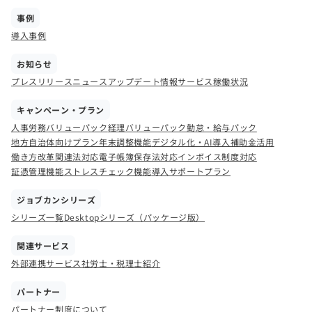
事例
導入事例
お知らせ
プレスリリース
ニュース
アップデート情報
サービス稼働状況
キャンペーン・プラン
人事労務バリューパック
経理バリューパック
勤怠・給与パック
地方自治体向けプラン
年末調整機能
デジタル化・AI導入補助金活用
働き方改革関連法対応
電子帳簿保存法対応
インボイス制度対応
証憑管理機能
ストレスチェック機能
導入サポートプラン
ジョブカンシリーズ
シリーズ一覧
Desktopシリーズ（パッケージ版）
関連サービス
外部連携サービス
社労士・税理士紹介
パートナー
パートナー制度について