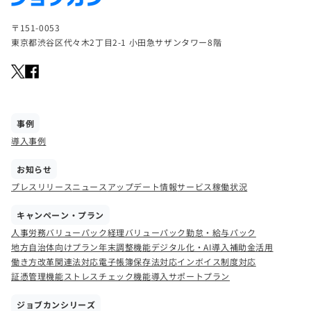
〒151-0053
東京都渋谷区代々木2丁目2-1 小田急サザンタワー8階
事例
導入事例
お知らせ
プレスリリース
ニュース
アップデート情報
サービス稼働状況
キャンペーン・プラン
人事労務バリューパック
経理バリューパック
勤怠・給与パック
地方自治体向けプラン
年末調整機能
デジタル化・AI導入補助金活用
働き方改革関連法対応
電子帳簿保存法対応
インボイス制度対応
証憑管理機能
ストレスチェック機能
導入サポートプラン
ジョブカンシリーズ