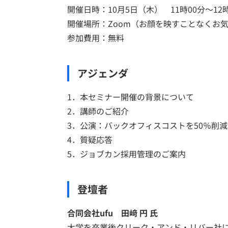
開催日時：10月5日（木） 11時00分～12時
開催場所：Zoom（お顔を映すことなくお
参加費用：無料
アジェンダ
1．本セミナー開催の背景について
2．講師のご紹介
3．公演：バックオフィスコストを50％削
4．質疑応答
5．ジョブカン採用管理のご案内
登壇者
合同会社ufu 田﨑 円 氏
大学を卒業後クリーク・アンド・リバー社に