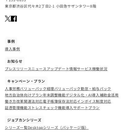
東京都渋谷区代々木2丁目2-1 小田急サザンタワー8階
事例
導入事例
お知らせ
プレスリリース
ニュース
アップデート情報
サービス稼働状況
キャンペーン・プラン
人事労務バリューパック
経理バリューパック
勤怠・給与パック
地方自治体向けプラン
年末調整機能
デジタル化・AI導入補助金活用
働き方改革関連法対応
電子帳簿保存法対応
インボイス制度対応
証憑管理機能
ストレスチェック機能
導入サポートプラン
ジョブカンシリーズ
シリーズ一覧
Desktopシリーズ（パッケージ版）