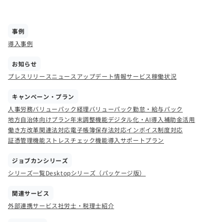
事例
導入事例
お知らせ
プレスリリース
ニュース
アップデート情報
サービス稼働状況
キャンペーン・プラン
人事労務バリューパック
経理バリューパック
勤怠・給与パック
地方自治体向けプラン
年末調整機能
デジタル化・AI導入補助金活用
働き方改革関連法対応
電子帳簿保存法対応
インボイス制度対応
証憑管理機能
ストレスチェック機能
導入サポートプラン
ジョブカンシリーズ
シリーズ一覧
Desktopシリーズ（パッケージ版）
関連サービス
外部連携サービス
社労士・税理士紹介