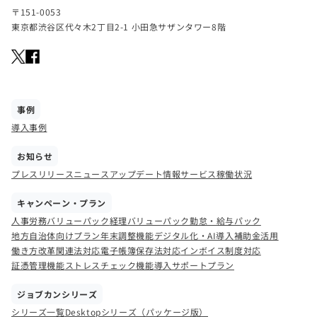
〒151-0053
東京都渋谷区代々木2丁目2-1 小田急サザンタワー8階
事例
導入事例
お知らせ
プレスリリース
ニュース
アップデート情報
サービス稼働状況
キャンペーン・プラン
人事労務バリューパック
経理バリューパック
勤怠・給与パック
地方自治体向けプラン
年末調整機能
デジタル化・AI導入補助金活用
働き方改革関連法対応
電子帳簿保存法対応
インボイス制度対応
証憑管理機能
ストレスチェック機能
導入サポートプラン
ジョブカンシリーズ
シリーズ一覧
Desktopシリーズ（パッケージ版）