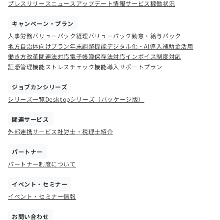
プレスリリース
ニュース
アップデート情報
サービス稼働状況
キャンペーン・プラン
人事労務バリューパック
経理バリューパック
勤怠・給与パック
地方自治体向けプラン
年末調整機能
デジタル化・AI導入補助金活用
働き方改革関連法対応
電子帳簿保存法対応
インボイス制度対応
証憑管理機能
ストレスチェック機能
導入サポートプラン
ジョブカンシリーズ
シリーズ一覧
Desktopシリーズ（パッケージ版）
関連サービス
外部連携サービス
社労士・税理士紹介
パートナー
パートナー制度について
イベント・セミナー
イベント・セミナー情報
お問い合わせ