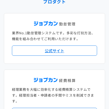
プロダクト
2023年1月
2022年2月
2021年3月
2020年4月
2019年5月
2018年6月
2017年7月
2022年1月
2021年2月
2020年3月
2019年4月
2018年5月
2017年6月
2021年1月
2020年2月
2019年3月
2018年4月
2017年5月
業界No.1勤怠管理システムです。多彩な打刻方法、
2020年1月
2019年2月
2018年3月
2017年4月
機能を組み合わせてご利用いただけます。
2018年2月
2017年2月
公式サイト
2018年1月
経理業務を大幅に効率化する経費精算システムで
す。経理担当者・申請者の手間やミスを削減できま
す。