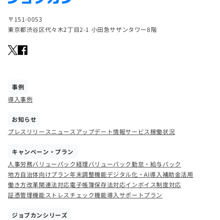
〒151-0053
東京都渋谷区代々木2丁目2-1 小田急サザンタワー8階
事例
導入事例
お知らせ
プレスリリース
ニュース
アップデート情報
サービス稼働状況
キャンペーン・プラン
人事労務バリューパック
経理バリューパック
勤怠・給与パック
地方自治体向けプラン
年末調整機能
デジタル化・AI導入補助金活用
働き方改革関連法対応
電子帳簿保存法対応
インボイス制度対応
証憑管理機能
ストレスチェック機能
導入サポートプラン
ジョブカンシリーズ