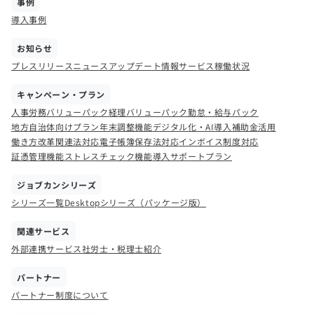
事例
導入事例
お知らせ
プレスリリース
ニュース
アップデート情報
サービス稼働状況
キャンペーン・プラン
人事労務バリューパック
経理バリューパック
勤怠・給与パック
地方自治体向けプラン
年末調整機能
デジタル化・AI導入補助金活用
働き方改革関連法対応
電子帳簿保存法対応
インボイス制度対応
証憑管理機能
ストレスチェック機能
導入サポートプラン
ジョブカンシリーズ
シリーズ一覧
Desktopシリーズ（パッケージ版）
関連サービス
外部連携サービス
社労士・税理士紹介
パートナー
パートナー制度について