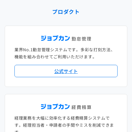
2024年1月
2023年2月
2022年3月
2021年4月
2020年5月
2019年6月
2018年7月
2017年8月
プロダクト
2023年1月
2022年2月
2021年3月
2020年4月
2019年5月
2018年6月
2017年7月
2022年1月
2021年2月
2020年3月
2019年4月
2018年5月
2017年6月
2021年1月
2020年2月
2019年3月
2018年4月
2017年5月
業界No.1勤怠管理システムです。多彩な打刻方法、
2020年1月
2019年2月
2018年3月
2017年4月
機能を組み合わせてご利用いただけます。
2018年2月
2017年2月
公式サイト
2018年1月
経理業務を大幅に効率化する経費精算システムで
す。経理担当者・申請者の手間やミスを削減できま