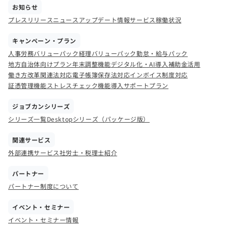
お知らせ
プレスリリース
ニュース
アップデート情報
サービス稼働状況
キャンペーン・プラン
人事労務バリューパック
経理バリューパック
勤怠・給与パック
地方自治体向けプラン
年末調整機能
デジタル化・AI導入補助金活用
働き方改革関連法対応
電子帳簿保存法対応
インボイス制度対応
証憑管理機能
ストレスチェック機能
導入サポートプラン
ジョブカンシリーズ
シリーズ一覧
Desktopシリーズ（パッケージ版）
関連サービス
外部連携サービス
社労士・税理士紹介
パートナー
パートナー制度について
イベント・セミナー
イベント・セミナー情報