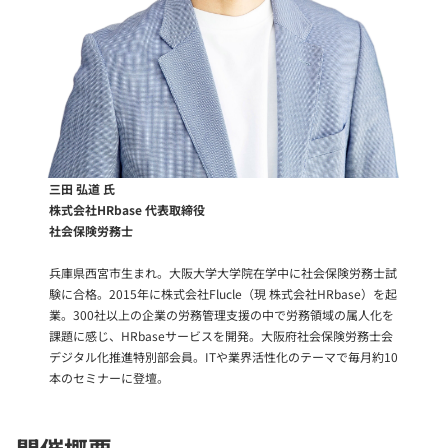
三田 弘道 氏
株式会社HRbase 代表取締役
社会保険労務士
兵庫県西宮市生まれ。大阪大学大学院在学中に社会保険労務士試
験に合格。2015年に株式会社Flucle（現 株式会社HRbase）を起
業。300社以上の企業の労務管理支援の中で労務領域の属人化を
課題に感じ、HRbaseサービスを開発。大阪府社会保険労務士会
デジタル化推進特別部会員。ITや業界活性化のテーマで毎月約10
本のセミナーに登壇。