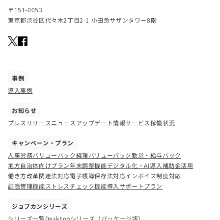
〒151-0053
東京都渋谷区代々木2丁目2-1 小田急サザンタワー8階
事例
導入事例
お知らせ
プレスリリース
ニュース
アップデート情報
サービス稼働状況
キャンペーン・プラン
人事労務バリューパック
経理バリューパック
勤怠・給与パック
地方自治体向けプラン
年末調整機能
デジタル化・AI導入補助金活用
働き方改革関連法対応
電子帳簿保存法対応
インボイス制度対応
証憑管理機能
ストレスチェック機能
導入サポートプラン
ジョブカンシリーズ
シリーズ一覧
Desktopシリーズ（パッケージ版）