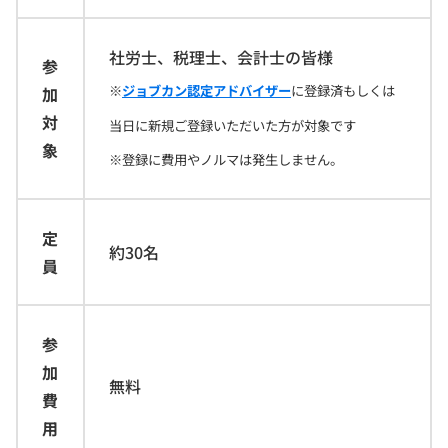
社労士、税理士、会計士の皆様
参
※
ジョブカン認定アドバイザー
に登録済もしくは
加
対
当日に新規ご登録いただいた方が対象です
象
※登録に費用やノルマは発生しません。
定
約30名
員
参
加
無料
費
用