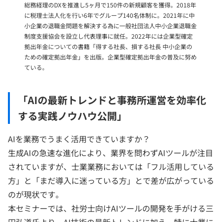
総務経理のDXを推進し5ヶ月で150件の新規顧客を獲得。2018年
に税理士法人化を行い6年でグループ140名体制に。2021年に中
小企業の退職金問題を解決する為に一般社団法人中小企業退職金
制度支援協会を設立し代表理事に就任。2022年には企業型確定
拠出年金についての書籍「得する社長、損する社長 中小企業の
ための確定拠出年金」を出版。企業型確定拠出年金の普及に努め
ている。
「AIの最新トレンドと事務所運営を効率化
する実践ノウハウ公開」
AIを業務でうまく活用できていますか？
生成AIの急速な進化により、業界を問わずAIツールが注目
されていますが、士業業務においては「フル活用している
方」と「まだ導入に迷っている方」とで差が広がっている
のが現状です。
本セミナーでは、社労士向けAIツールの開発を手がける三